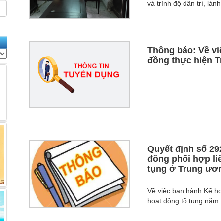
và trình độ dân trí, là
Thông báo: Về vi
đồng thực hiện T
Quyết định số 29
đồng phối hợp li
tụng ở Trung ươ
Về việc ban hành Kế ho
hoạt động tố tụng năm