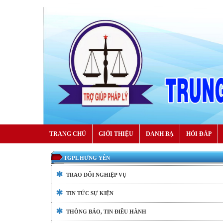
TRANG CHỦ
GIỚI THIỆU
DANH BẠ
HỎI ĐÁP
TGPL HƯNG YÊN
TRAO ĐỔI NGHIỆP VỤ
TIN TỨC SỰ KIỆN
THÔNG BÁO, TIN ĐIỀU HÀNH