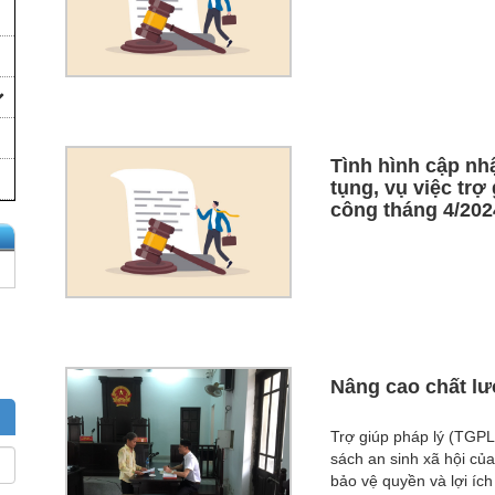
Tình hình cập nhậ
tụng, vụ việc trợ
công tháng 4/202
Nâng cao chất lư
Trợ giúp pháp lý (TGPL)
sách an sinh xã hội củ
bảo vệ quyền và lợi íc