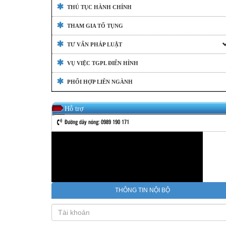
THỦ TỤC HÀNH CHÍNH
THAM GIA TỐ TỤNG
TƯ VẤN PHÁP LUẬT
VỤ VIỆC TGPL ĐIỂN HÌNH
PHỐI HỢP LIÊN NGÀNH
Hỗ trợ
Đường dây nóng: 0989 190 171
THÔNG TIN NỘI BỘ