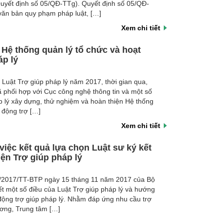
uyết định số 05/QĐ-TTg). Quyết định số 05/QĐ-
văn bản quy phạm pháp luật, […]
Xem chi tiết
i Hệ thống quản lý tổ chức và hoạt
áp lý
 Luật Trợ giúp pháp lý năm 2017, thời gian qua,
ã phối hợp với Cục công nghệ thông tin và một số
p lý xây dựng, thử nghiệm và hoàn thiện Hệ thống
 động trợ […]
Xem chi tiết
ệc kết quả lựa chọn Luật sư ký kết
ện Trợ giúp pháp lý
/2017/TT-BTP ngày 15 tháng 11 năm 2017 của Bộ
ết một số điều của Luật Trợ giúp pháp lý và hướng
 động trợ giúp pháp lý. Nhằm đáp ứng nhu cầu trợ
ương, Trung tâm […]