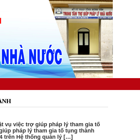
HÀNH
t vụ việc trợ giúp pháp lý tham gia tố
 giúp pháp lý tham gia tố tụng thành
4 trên Hệ thống quản lý […]