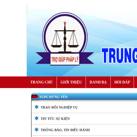
TRANG CHỦ
GIỚI THIỆU
DANH BẠ
HỎI ĐÁP
TGPL HƯNG YÊN
TRAO ĐỔI NGHIỆP VỤ
TIN TỨC SỰ KIỆN
THÔNG BÁO, TIN ĐIỀU HÀNH