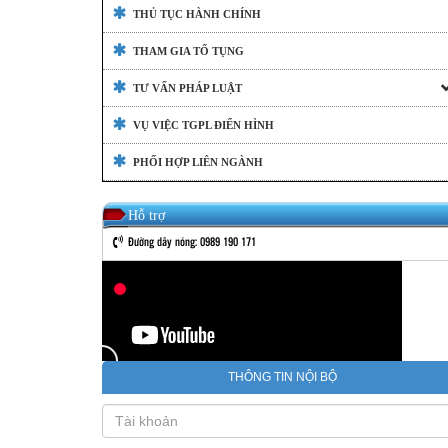
THỦ TỤC HÀNH CHÍNH
THAM GIA TỐ TỤNG
TƯ VẤN PHÁP LUẬT
VỤ VIỆC TGPL ĐIỂN HÌNH
PHỐI HỢP LIÊN NGÀNH
Hỗ trợ
Đường dây nóng: 0989 190 171
THÔNG TIN NỘI BỘ