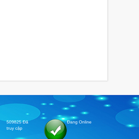
509825
Đã
Đang Online
truy cập