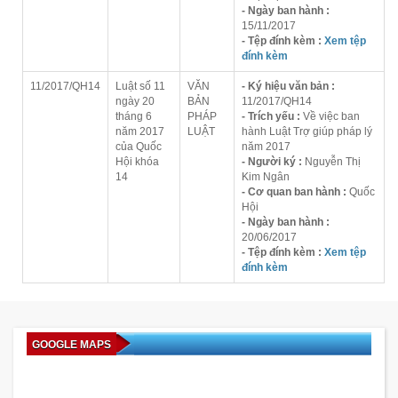
- Ngày ban hành :
15/11/2017
- Tệp đính kèm :
Xem tệp
đính kèm
11/2017/QH14
Luật số 11
VĂN
- Ký hiệu văn bản :
ngày 20
BẢN
11/2017/QH14
tháng 6
PHÁP
- Trích yếu :
Về việc ban
năm 2017
LUẬT
hành Luật Trợ giúp pháp lý
của Quốc
năm 2017
Hội khóa
- Người ký :
Nguyễn Thị
14
Kim Ngân
- Cơ quan ban hành :
Quốc
Hội
- Ngày ban hành :
20/06/2017
- Tệp đính kèm :
Xem tệp
đính kèm
GOOGLE MAPS