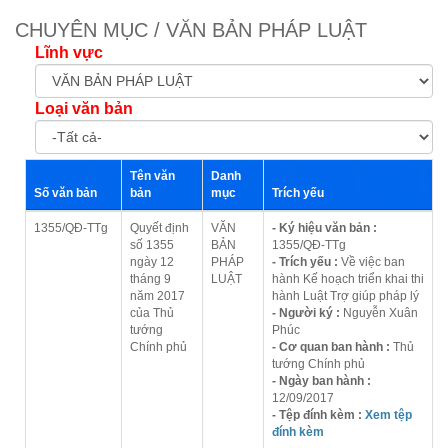
CHUYÊN MỤC / VĂN BẢN PHÁP LUẬT
Lĩnh vực
Loại văn bản
Tên văn
Danh
Số văn bản
bản
mục
Trích yếu
1355/QĐ-TTg
Quyết định
VĂN
- Ký hiệu văn bản :
số 1355
BẢN
1355/QĐ-TTg
ngày 12
PHÁP
- Trích yếu :
Về việc ban
tháng 9
LUẬT
hành Kế hoạch triển khai thi
năm 2017
hành Luật Trợ giúp pháp lý
của Thủ
- Người ký :
Nguyễn Xuân
tướng
Phúc
Chính phủ
- Cơ quan ban hành :
Thủ
tướng Chính phủ
- Ngày ban hành :
12/09/2017
- Tệp đính kèm :
Xem tệp
đính kèm