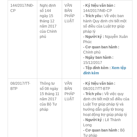
144/2017/NĐ-
Nghị định
VĂN
- Ký hiệu văn bản :
CP
số 144
BẢN
144/2017/NĐ-CP
ngày 15
PHÁP
- Trích yếu :
Về việc ban
tháng 12
LUẬT
hành Quy định chi tiết một
năm 2017
số điều của Luật trợ giúp
của Chính
pháp lý
phủ
- Người ký :
Nguyễn Xuân
Phúc
- Cơ quan ban hành :
Chính phủ
- Ngày ban hành :
15/12/2017
- Tệp đính kèm :
Xem tệp
đính kèm
08/2017/TT-
Thông tư
VĂN
- Ký hiệu văn bản :
BTP
số 08 ngày
BẢN
08/2017/TT-BTP
15 tháng 11
PHÁP
- Trích yếu :
Về việc quy
năm 2017
LUẬT
định chi tiết một số điều của
của Bộ Tư
Luật Trợ giúp pháp lý và
pháp
hướng dẫn giấy tờ trong
hoạt động trợ giúp pháp lý
- Người ký :
Lê Thành
Long
- Cơ quan ban hành :
Bộ
Tư pháp