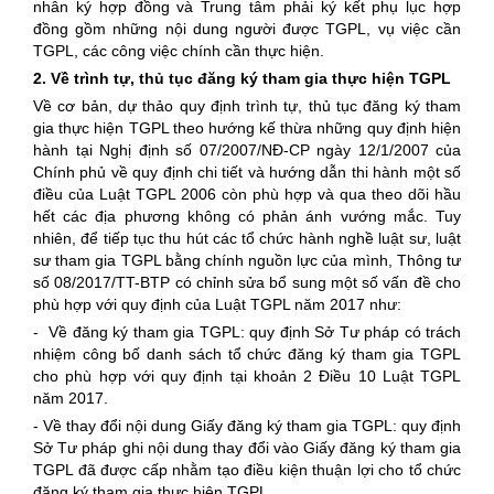
nhân ký hợp đồng và Trung tâm phải ký kết phụ lục hợp
đồng gồm những nội dung người được TGPL, vụ việc cần
TGPL, các công việc chính cần thực hiện.
2. Về trình tự, thủ tục đăng ký tham gia thực hiện TGPL
Về cơ bản, dự thảo quy định trình tự, thủ tục đăng ký tham
gia thực hiện TGPL theo hướng kế thừa những quy định hiện
hành tại Nghị định số 07/2007/NĐ-CP ngày 12/1/2007 của
Chính phủ về quy định chi tiết và hướng dẫn thi hành một số
điều của Luật TGPL 2006 còn phù hợp và qua theo dõi hầu
hết các địa phương không có phản ánh vướng mắc. Tuy
nhiên, để tiếp tục thu hút các tổ chức hành nghề luật sư, luật
sư tham gia TGPL bằng chính nguồn lực của mình, Thông tư
số 08/2017/TT-BTP có chỉnh sửa bổ sung một số vấn đề cho
phù hợp với quy định của Luật TGPL năm 2017 như:
- Về đăng ký tham gia TGPL: quy định Sở Tư pháp có trách
nhiệm công bố danh sách tổ chức đăng ký tham gia TGPL
cho phù hợp với quy định tại khoản 2 Điều 10 Luật TGPL
năm 2017.
- Về thay đổi nội dung Giấy đăng ký tham gia TGPL: quy định
Sở Tư pháp ghi nội dung thay đổi vào Giấy đăng ký tham gia
TGPL đã được cấp nhằm tạo điều kiện thuận lợi cho tổ chức
đăng ký tham gia thực hiện TGPL.