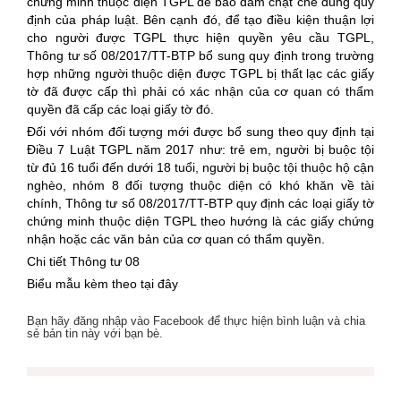
chứng minh thuộc diện TGPL để bảo đảm chặt chẽ đúng quy
định của pháp luật. Bên cạnh đó, để tạo điều kiện thuận lợi
cho người được TGPL thực hiện quyền yêu cầu TGPL,
Thông tư số 08/2017/TT-BTP bổ sung quy định trong trường
hợp những người thuộc diện được TGPL bị thất lạc các giấy
tờ đã được cấp thì phải có xác nhận của cơ quan có thẩm
quyền đã cấp các loại giấy tờ đó.
Đối với nhóm đối tượng mới được bổ sung theo quy định tại
Điều 7 Luật TGPL năm 2017 như: trẻ em, người bị buộc tội
từ đủ 16 tuổi đến dưới 18 tuổi, người bị buộc tội thuộc hộ cận
nghèo, nhóm 8 đối tượng thuộc diện có khó khăn về tài
chính, Thông tư số 08/2017/TT-BTP quy định các loại giấy tờ
chứng minh thuộc diện TGPL theo hướng là các giấy chứng
nhận hoặc các văn bản của cơ quan có thẩm quyền.
Chi tiết Thông tư 08
Biểu mẫu kèm theo tại đây
Bạn hãy đăng nhập vào Facebook để thực hiện bình luận và chia
sẻ bản tin này với bạn bè.