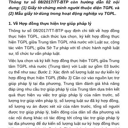
Thông tư số 08/2017/TT-BTP còn hướng dẫn 02 nội
dung: (1) Giấy tờ chứng minh người thuộc diện TGPL và
(2) Mẫu giấy tờ dùng trong hoạt động nghiệp vụ TGPL.
1. Về
Hợp đồng thực hiện trợ giúp pháp lý
Thông tư số 08/2017/TT-BTP quy định chi tiết về hợp đồng
thực hiện TGPL, cách thức lựa chọn, ký kết hợp đồng thực
hiện TGPL giữa Trung tâm TGPL nhà nước với Luật sư, cộng
tác viên TGPL; giữa Sở Tư pháp với tổ chức hành nghề luật
sư, tổ chức tư vấn pháp luật.
Việc lựa chọn và ký kết hợp đồng thực hiện TGPL giữa Trung
tâm TGPL nhà nước (Trung tâm) với Luật sư gồm 03 bước
cụ thể như sau:
Bước 1:
Xác định số lượng luật sư dự kiến ký
hợp đồng thực hiện TGPL
(Điều 3)
Căn cứ vào nguồn lực trợ
giúp pháp lý tại địa phương, Trung tâm đánh giá khả năng
đáp ứng nhu cầu trợ giúp pháp lý của Trung tâm dựa trên kết
quả thực hiện vụ việc trợ giúp pháp lý của năm trước, số
lượng trợ giúp viên pháp lý, số lượng luật sư đã ký hợp đồng,
số lượng vụ án được xét xử của năm trước, tổng số người
được trợ giúp pháp lý, biến động của dân số địa phương và
các nội dung khác có tác động tới công tác trợ giúp pháp lý
tại địa phương để dự kiến số lượng luật sư ký hợp đồng thực