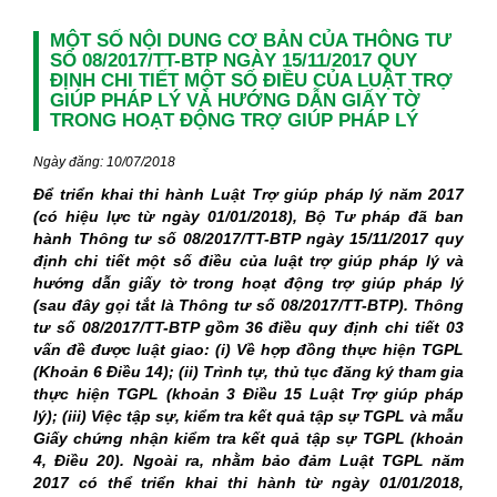
MỘT SỐ NỘI DUNG CƠ BẢN CỦA THÔNG TƯ
SỐ 08/2017/TT-BTP NGÀY 15/11/2017 QUY
ĐỊNH CHI TIẾT MỘT SỐ ĐIỀU CỦA LUẬT TRỢ
GIÚP PHÁP LÝ VÀ HƯỚNG DẪN GIẤY TỜ
TRONG HOẠT ĐỘNG TRỢ GIÚP PHÁP LÝ
Ngày đăng: 10/07/2018
Để triển khai thi hành Luật Trợ giúp pháp lý năm 2017
(có hiệu lực từ ngày 01/01/2018), Bộ Tư pháp đã ban
hành Thông tư số 08/2017/TT-BTP ngày 15/11/2017 quy
định chi tiết một số điều của luật trợ giúp pháp lý và
hướng dẫn giấy tờ trong hoạt động trợ giúp pháp lý
(sau đây gọi tắt là Thông tư số 08/2017/TT-BTP). Thông
tư số 08/2017/TT-BTP gồm 36 điều quy định chi tiết 03
vấn đề được luật giao: (i) Về hợp đồng thực hiện TGPL
(Khoản 6 Điều 14); (ii) Trình tự, thủ tục đăng ký tham gia
thực hiện TGPL (khoản 3 Điều 15 Luật Trợ giúp pháp
lý); (iii) Việc tập sự, kiểm tra kết quả tập sự TGPL và mẫu
Giấy chứng nhận kiểm tra kết quả tập sự TGPL (khoản
4, Điều 20). Ngoài ra, nhằm bảo đảm Luật TGPL năm
2017 có thể triển khai thi hành từ ngày 01/01/2018,