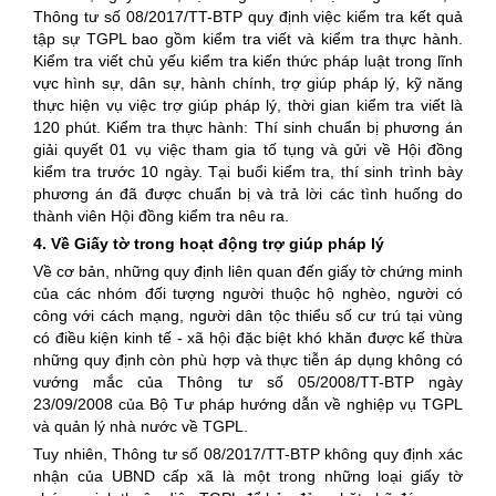
Thông tư số 08/2017/TT-BTP quy định việc kiểm tra kết quả
tập sự TGPL bao gồm kiểm tra viết và kiểm tra thực hành.
Kiểm tra viết chủ yếu kiểm tra kiến thức pháp luật trong lĩnh
vực hình sự, dân sự, hành chính, trợ giúp pháp lý, kỹ năng
thực hiện vụ việc trợ giúp pháp lý, thời gian kiểm tra viết là
120 phút. Kiểm tra thực hành: Thí sinh chuẩn bị phương án
giải quyết 01 vụ việc tham gia tố tụng và gửi về Hội đồng
kiểm tra trước 10 ngày. Tại buổi kiểm tra, thí sinh trình bày
phương án đã được chuẩn bị và trả lời các tình huống do
thành viên Hội đồng kiểm tra nêu ra.
4. Về Giấy tờ trong hoạt động trợ giúp pháp lý
Về cơ bản, những quy định liên quan đến giấy tờ chứng minh
của các nhóm đối tượng người thuộc hộ nghèo, người có
công với cách mạng, người dân tộc thiểu số cư trú tại vùng
có điều kiện kinh tế - xã hội đặc biệt khó khăn được kế thừa
những quy định còn phù hợp và thực tiễn áp dụng không có
vướng mắc của Thông tư số 05/2008/TT-BTP ngày
23/09/2008 của Bộ Tư pháp hướng dẫn về nghiệp vụ TGPL
và quản lý nhà nước về TGPL.
Tuy nhiên, Thông tư số 08/2017/TT-BTP không quy định xác
nhận của UBND cấp xã là một trong những loại giấy tờ