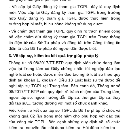
- Về cấp lại Giấy đăng ký tham gia TGPL: đây là quy định
mới. Việc cấp lại Giấy đăng ký tham gia TGPL trong trường
hợp Giấy đăng ký tham gia TGPL được thực hiện trong
trường hợp bị mất, bị hư hỏng không sử dụng được.
- Về chấm dứt tham gia TGPL, quy định rõ trách nhiệm công
bố việc chấm dứt đăng ký tham gia TGPL trên Trang thông
tin điện tử của Sở Tư pháp và đăng tải trên Cổng thông tin
điện tử của Bộ Tư pháp để người dân được biết.
3.
Về tập sự
, kiểm tra kết quả
trợ giúp pháp lý
Thông tư số 08/2017/TT-BTP quy định viên chức đang làm
việc tại Trung tâm có Giấy chứng nhận tốt nghiệp đào tạo
nghề luật sư hoặc được miễn đào tạo nghề luật sư theo quy
định tại khoản 1, khoản 4 Điều 13 Luật luật sư thì được đề
nghị tập sự TGPL tại Trung tâm. Bên cạnh đó, Thông tư số
08/2017/TT-BTP còn quy định rõ trách nhiệm của Trung tâm,
người tập sự, người hướng dẫn tập sự, thời gian tập sự, thay
đổi tập sự,... tương đương với một số chức danh khác.
Việc kiểm tra kết quả tập sự TGPL do Bộ Tư pháp tổ chức và
không quá 02 lần trong một năm cho phù hợp với đặc thù
của công tác TGPL. Bên cạnh những quy định về: tổ chức
kiểm tra; nguyên tắc, nội dung kiểm tra, Hội đồng kiểm tra,…