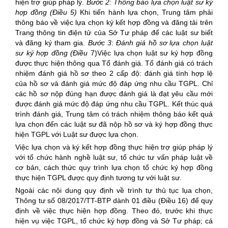
hiện trợ giúp pháp lý.
Bước
2
: Thông báo lựa chọn
luật sư
ký
hợp đồng
(Điều 5)
Khi tiến hành lựa chọn, Trung tâm phải
thông báo về việc lựa chọn ký kết hợp đồng và đăng tải trên
Trang thông tin điện tử của Sở Tư pháp để các luật sư biết
và đăng ký tham gia.
Bước
3
:
Đánh giá hồ sơ lựa chọn luật
sư ký hợp đồng
(Điều
7)Việc lựa chọn luật sư ký hợp đồng
được thực hiện thông qua Tổ đánh giá. Tổ đánh giá có trách
nhiệm đánh giá hồ sơ theo 2 cấp độ: đánh giá tính hợp lệ
của hồ sơ và đánh giá mức độ đáp ứng nhu cầu TGPL. Chỉ
các hồ sơ nộp đúng hạn được đánh giá là đạt yêu cầu mới
được đánh giá mức độ đáp ứng nhu cầu TGPL. Kết thúc quá
trình đánh giá, Trung tâm có trách nhiệm thông báo kết quả
lựa chọn đến các luật sư đã nộp hồ sơ và ký hợp đồng thực
hiện TGPL với Luật sư được lựa chọn.
Việc lựa chọn và ký kết hợp đồng thực hiện trợ giúp pháp lý
với tổ chức hành nghề luật sư, tổ chức tư vấn pháp luật về
cơ bản, cách thức quy trình lựa chọn tổ chức ký hợp đồng
thực hiện TGPL được quy định tương tự với luật sư.
Ngoài các nội dung quy định về trình tự thủ tục lụa chọn,
Thông tư số 08/2017/TT-BTP dành 01 điều (Điều 16) để quy
định về việc thực hiện hợp đồng. Theo đó, trước khi thực
hiện vụ việc TGPL, tổ chức ký hợp đồng và Sở Tư pháp; cá